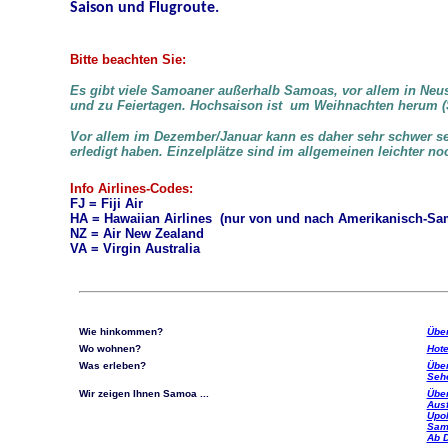
Saison und Flugroute.
Bitte beachten Sie:
Es gibt viele Samoaner außerhalb Samoas, vor allem in Neus
und zu Feiertagen. Hochsaison ist um Weihnachten herum (
Vor allem im Dezember/Januar kann es daher sehr schwer sei
erledigt haben. Einzelplätze sind im allgemeinen leichter no
Info Airlines-Codes:
FJ = Fiji Air
HA = Hawaiian Airlines (nur von und nach Amerikanisch-Sa
NZ = Air New Zealand
VA = Virgin Australia
Wie hinkommen?
Über
Wo wohnen?
Hote
Was erleben?
Über
Seh
Wir zeigen Ihnen Samoa ...
Über
Ausf
Upol
Sam
Ab D