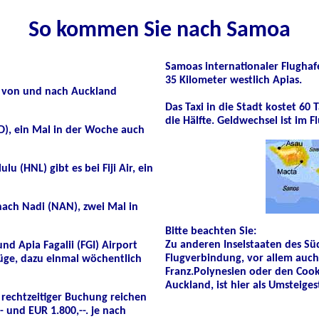
So kommen Sie nach Samoa
Samoas internationaler Flughafe
35 Kilometer westlich Apias.
g von und nach Auckland
Das Taxi in die Stadt kostet 60
die Hälfte. Geldwechsel ist im 
D), ein Mal in der Woche auch
lu (HNL) gibt es bei
Fiji Air, ein
 nach Nadi (NAN), zwei Mal in
Bitte beachten Sie:
Zu anderen Inselstaaten des Südp
und Apia Fagalii (FGI) Airport
Flugverbindung, vor allem auch
lüge,
dazu einmal wöchentlich
Franz.Polynesien oder den Cook-
Auckland, ist hier als Umsteiges
 rechtzeitiger Buchung reichen
 und EUR 1.800,--. je nach