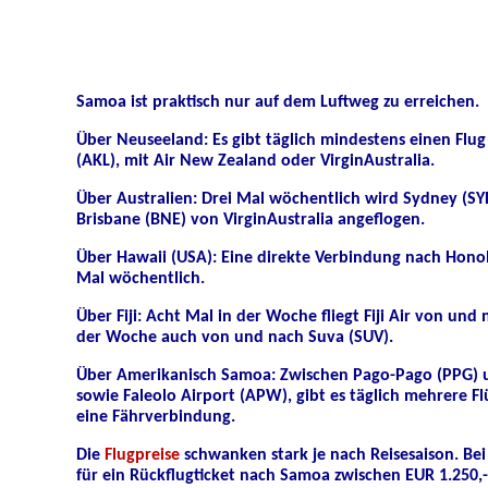
Samoa ist praktisch nur auf dem Luftweg zu erreichen.
Über Neuseeland: Es gibt täglich mindestens einen Flu
(AKL), mit Air New Zealand oder VirginAustralia.
Über Australien: Drei Mal wöchentlich wird Sydney (SY
Brisbane (BNE) von VirginAustralia angeflogen.
Über Hawaii (USA): Eine direkte Verbindung nach Honolu
Mal wöchentlich.
Über Fiji: Acht Mal in der Woche fliegt Fiji Air von und
der Woche auch von und nach Suva (SUV).
Über Amerikanisch Samoa:
Zwischen Pago-Pago (
PPG
) 
sowie Faleolo Airport (APW),
gibt es täglich mehrere F
eine Fährverbindung.
Die
Flugpreise
schwanken stark je nach Reisesaison. Bei
für ein Rückflugticket nach Samoa zwischen EUR 1.250,--