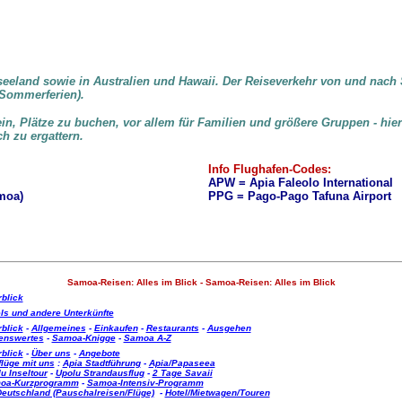
eeland sowie in Australien und Hawaii. Der Reiseverkehr von und nach 
Sommerferien).
n, Plätze zu buchen, vor allem für Familien und größere Gruppen - hie
ch zu ergattern.
Info Flughafen-Codes:
APW = Apia Faleolo International
moa)
PPG = Pago-Pago Tafuna Airport
Samoa-Reisen: Alles im Blick - Samoa-Reisen: Alles im Blick
blick
ls und andere Unterkünfte
blick
-
Allgemeines
-
Einkaufen
-
Restaurants
-
Ausgehen
enswertes
-
Samoa-Knigge
-
Samoa A-Z
blick
-
Über uns
-
Angebote
lüge mit uns
:
Apia Stadtführung
-
Apia/Papaseea
u Inseltour
-
Upolu Strandausflug
-
2 Tage Savaii
oa-Kurzprogramm
-
Samoa-Intensiv-Programm
eutschland (Pauschalreisen/Flüge)
-
Hotel/Mietwagen/Touren