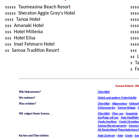
Taumeasina Beach Resort
$$$$$
$$$$
Sheraton Aggie Grey's Hotel
$$$$$
$$$$
Tanoa Hotel
$$$$
$$$$
Amanaki Hotel
$$$
$$$$
Hotel Millenia
$$$
$$$$
Hotel Elisa
$$$
$$$$
Insel Fehmarn Hotel
$$$
$$$$
Samoa Tradition Resort
$$
$$$
L
$$
Ta
$
Fa
$
Samoa-Reisen: Alles
Wie hinkommen?
Überblick
Wo wohnen?
Hotels und andere Unterkünfte
Was erleben?
Überblick
-
Allgemeines
-
Einkauf
Sehenswertes
-
Samoa-Knigge
-
Wir zeigen Ihnen Samoa ...
Überblick
-
Über uns
-
Angebote
Ausflüge mit uns
:
Apia Stadtfüh
Upolu Inseltour
-
Upolu Strandau
Samoa-Kurzprogramm
-
Samoa-I
Ab Deutschland (Pauschalreisen/
Karten und Übersichten:
Apia-Zentrum
-
Apia
-
Upolu
-
Sav